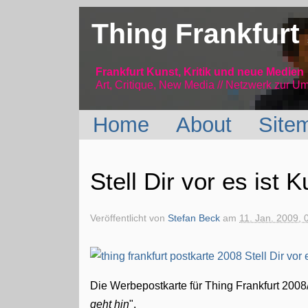
Thing Frankfurt
Frankfurt Kunst, Kritik und neue Medien
Art, Critique, New Media // Netzwerk
zur Um
Home
About
Site
Stell Dir vor es ist K
Veröffentlicht von
Stefan Beck
am
11. Jan. 2009, 
Die Werbepostkarte für Thing Frankfurt 2008/0
geht hin
".