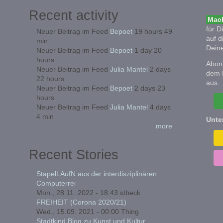
Recent activity
Mach
für D
Neuer Beitrag im Feed
Bepoet
19 hours 49
auf d
min
Deine
Neuer Beitrag im Feed
Bepoet
1 day 20
hours
Abonn
Neuer Beitrag im Feed
Julia Mantel
2 days
dem 
22 hours
aus.
Neuer Beitrag im Feed
Bepoet
2 days 23
hours
Neuer Beitrag im Feed
Julia Mantel
4 days
4 min
Unte
more
Recent Stories
StapelLAufN aus der interdisziplinären
Computerrei
Mon., 28.11. 2022 - 18:43
stbeck
FREIHEIT (Corona 2020/21)
Wed., 15.09. 2021 - 00:00
Thing
Stadtkind Blog zu Kunst und Kultur