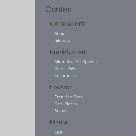
Content
General Info
About
Sitemap
Frankfurt Art
Alternative Art Spaces
Who Is Who
Kulturpolitik
Locator
Frankfurt Sites
Cool Places
Salons
Media
Text