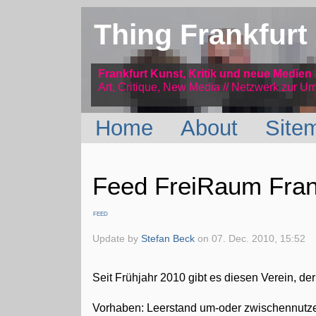
Thing Frankfurt
Frankfurt Kunst, Kritik und neue Medien
Art, Critique, New Media // Netzwerk
zur Um
Home
About
Site
Feed FreiRaum Frank
FEED
Update by
Stefan Beck
on
07. Dec. 2010, 15:52
Seit Frühjahr 2010 gibt es diesen Verein, d
Vorhaben: Leerstand um-oder zwischennutzen 