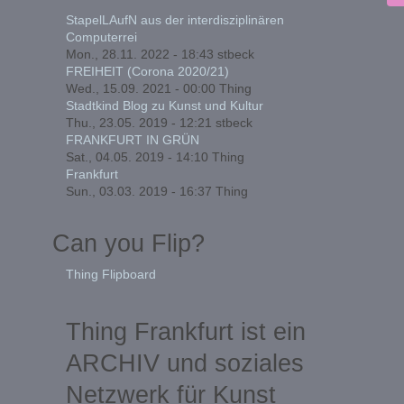
StapelLAufN aus der interdisziplinären
Computerrei
Mon., 28.11. 2022 - 18:43
stbeck
FREIHEIT (Corona 2020/21)
Wed., 15.09. 2021 - 00:00
Thing
Stadtkind Blog zu Kunst und Kultur
Thu., 23.05. 2019 - 12:21
stbeck
FRANKFURT IN GRÜN
Sat., 04.05. 2019 - 14:10
Thing
Frankfurt
Sun., 03.03. 2019 - 16:37
Thing
Can you Flip?
Thing Flipboard
Thing Frankfurt ist ein
ARCHIV und soziales
Netzwerk für Kunst