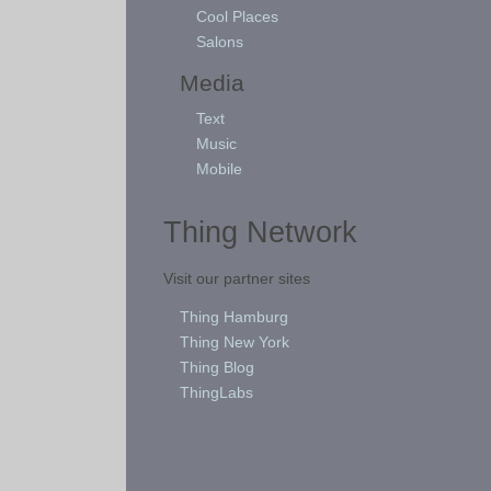
Cool Places
Salons
Media
Text
Music
Mobile
Thing Network
Visit our partner sites
Thing Hamburg
Thing New York
Thing Blog
ThingLabs