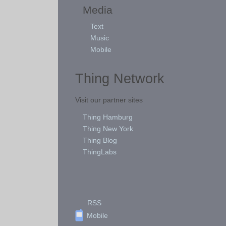
Media
Text
Music
Mobile
Thing Network
Visit our partner sites
Thing Hamburg
Thing New York
Thing Blog
ThingLabs
RSS
Mobile