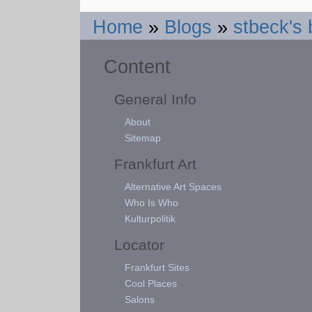
Home
»
Blogs
»
stbeck's 
Content
General Info
About
Sitemap
Frankfurt Art
Alternative Art Spaces
Who Is Who
Kulturpolitik
Locator
Frankfurt Sites
Cool Places
Salons