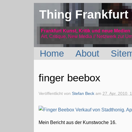
Thing Frankfurt
Frankfurt Kunst, Kritik und neue Medien
Art, Critique, New Media // Netzwerk
zur Um
Home
About
Site
finger beebox
Veröffentlicht von
Stefan Beck
am
27. Apr. 2010, 
Mein Bericht aus der Kunstwoche 16.