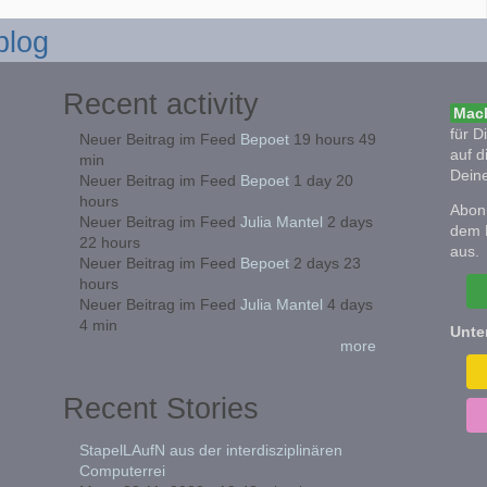
blog
Recent activity
Mach
für D
Neuer Beitrag im Feed
Bepoet
19 hours 49
auf d
min
Deine
Neuer Beitrag im Feed
Bepoet
1 day 20
hours
Abonn
Neuer Beitrag im Feed
Julia Mantel
2 days
dem 
22 hours
aus.
Neuer Beitrag im Feed
Bepoet
2 days 23
hours
Neuer Beitrag im Feed
Julia Mantel
4 days
4 min
Unte
more
Recent Stories
StapelLAufN aus der interdisziplinären
Computerrei