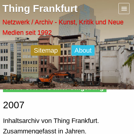
Menu
Thing Frankfurt
Artspaces
Netzwerk / Archiv - Kunst, Kritik und Neue
Medien seit 1992
Cool Places
Sitemap
About
Frankfurt Diary
Activity
Finde Orte in Deiner Umgebung
Recent Posts
2007
Home
Inhaltsarchiv von Thing Frankfurt.
Zusammengefasst in Jahren.