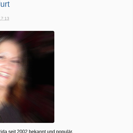
urt
17:13
rida seit 2002 bekannt und populär.