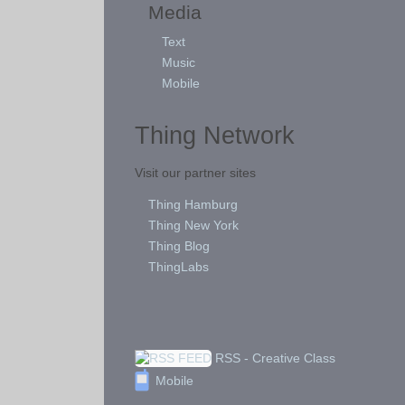
Media
Text
Music
Mobile
Thing Network
Visit our partner sites
Thing Hamburg
Thing New York
Thing Blog
ThingLabs
RSS - Creative Class
Mobile