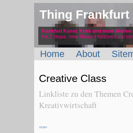
Thing Frankfurt
Frankfurt Kunst, Kritik und neue Medien
Art, Critique, New Media // Netzwerk
zur Um
Home
About
Site
Creative Class
Linkliste zu den Themen Cre
Kreativwirtschaft
STORY