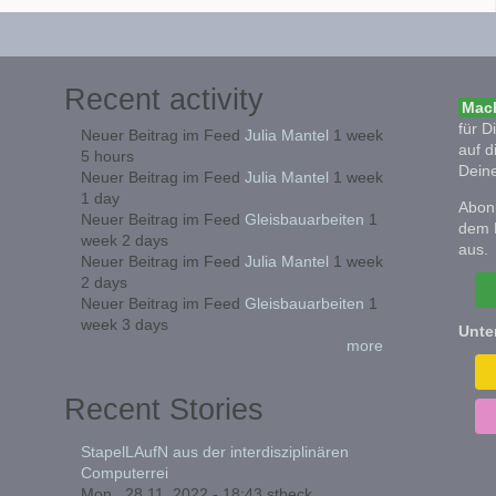
Recent activity
Mach
für D
Neuer Beitrag im Feed
Julia Mantel
1 week
auf d
5 hours
Deine
Neuer Beitrag im Feed
Julia Mantel
1 week
1 day
Abonn
Neuer Beitrag im Feed
Gleisbauarbeiten
1
dem 
week 2 days
aus.
Neuer Beitrag im Feed
Julia Mantel
1 week
2 days
Neuer Beitrag im Feed
Gleisbauarbeiten
1
week 3 days
Unte
more
Recent Stories
StapelLAufN aus der interdisziplinären
Computerrei
Mon., 28.11. 2022 - 18:43
stbeck