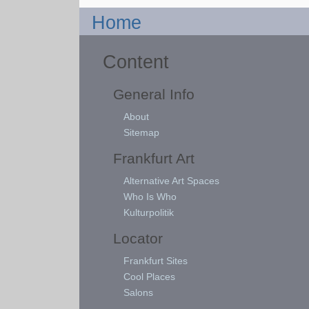
Home
Content
General Info
About
Sitemap
Frankfurt Art
Alternative Art Spaces
Who Is Who
Kulturpolitik
Locator
Frankfurt Sites
Cool Places
Salons