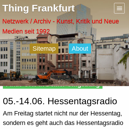
Menu
Thing Frankfurt
Artspaces
Netzwerk / Archiv - Kunst, Kritik und Neue
Medien seit 1992
Cool Places
Sitemap
About
Frankfurt Diary
Activity
Finde Orte in Deiner Umgebung
Recent Posts
05.-14.06. Hessentagsradio
Home
Am Freitag startet nicht nur der Hessentag,
sondern es geht auch das Hessentagsradio