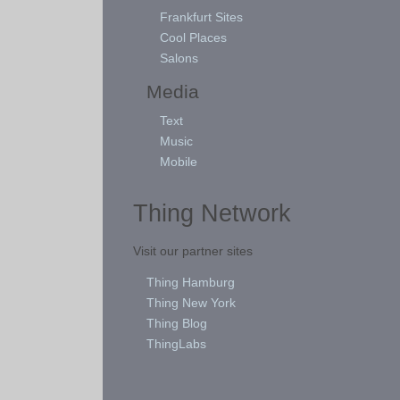
Frankfurt Sites
Cool Places
Salons
Media
Text
Music
Mobile
Thing Network
Visit our partner sites
Thing Hamburg
Thing New York
Thing Blog
ThingLabs