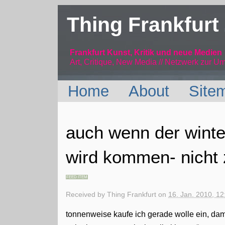
Thing Frankfurt
Frankfurt Kunst, Kritik und neue Medien
Art, Critique, New Media // Netzwerk
zur Um
Home
About
Site
auch wenn der winte
wird kommen- nicht z
FEED ITEM
Received by
Thing Frankfurt
on
16. Jan. 2010, 12
tonnenweise kaufe ich gerade wolle ein, da