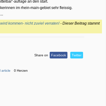
ttelbar”-auflage an den start.
ckerinnen im rhein-main-gebiet sehr fleissig.
..
wird kommen- nicht zuviel verraten!
- Dieser Beitrag stammt
Share on
Facebook
Twitter
 article
0 Herzen