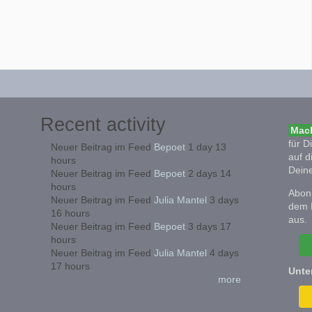
Recent activity
Mach
für D
Neuer Beitrag im Feed
Bepoet
1 day 13
auf d
hours
Deine
Neuer Beitrag im Feed
Bepoet
2 days 14
hours
Abonn
Neuer Beitrag im Feed
Julia Mantel
3 days
dem 
16 hours
aus.
Neuer Beitrag im Feed
Bepoet
3 days 17
hours
Neuer Beitrag im Feed
Julia Mantel
4 days
17 hours
Unte
more