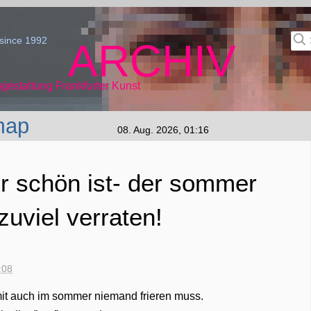
since 1992
ARCHIV
gestaltung Frankfurter Kunst
map
08. Aug. 2026, 01:16
r schön ist- der sommer
uviel verraten!
:08
mit auch im sommer niemand frieren muss.