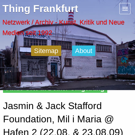
Menu
Thing Frankfurt
Artspaces
Netzwerk / Archiv - Kunst, Kritik und Neue
Medien seit 1992
Cool Places
Sitemap
About
Frankfurt Diary
Activity
Finde Orte in Deiner Umgebung
Recent Posts
Jasmin & Jack Stafford
Home
Foundation, Mil i Maria @
Hafen 2 (22.08. & 23.08.09)