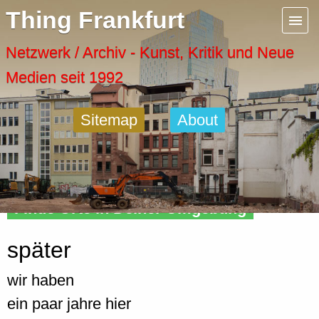
Menu
Thing Frankfurt
Artspaces
Netzwerk / Archiv - Kunst, Kritik und Neue
Medien seit 1992
Cool Places
Sitemap
About
Frankfurt Diary
Activity
Finde Orte in Deiner Umgebung
Recent Posts
später
Home
wir haben
ein paar jahre hier