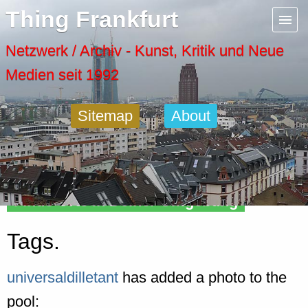
Menu
Thing Frankfurt
Artspaces
Netzwerk / Archiv - Kunst, Kritik und Neue
Medien seit 1992
Cool Places
Sitemap
About
Frankfurt Diary
Activity
Finde Orte in Deiner Umgebung
Recent Posts
Tags.
Home
universaldilletant
has added a photo to the
pool: