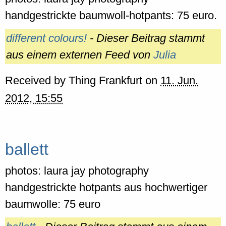
handgestrickte baumwoll-hotpants: 75 euro.
different colours!
- Dieser Beitrag stammt
aus einem externen Feed von
Julia
Received by
Thing Frankfurt
on
11. Jun.
2012, 15:55
ballett
photos: laura jay photography
handgestrickte hotpants aus hochwertiger
baumwolle: 75 euro