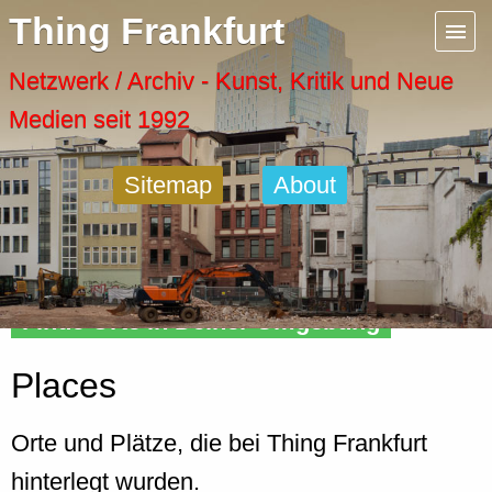
Menu
Thing Frankfurt
Artspaces
Netzwerk / Archiv - Kunst, Kritik und Neue
Medien seit 1992
Cool Places
Sitemap
About
Frankfurt Diary
Activity
Finde Orte in Deiner Umgebung
Recent Posts
Places
Home
Orte und Plätze, die bei Thing Frankfurt
hinterlegt wurden.