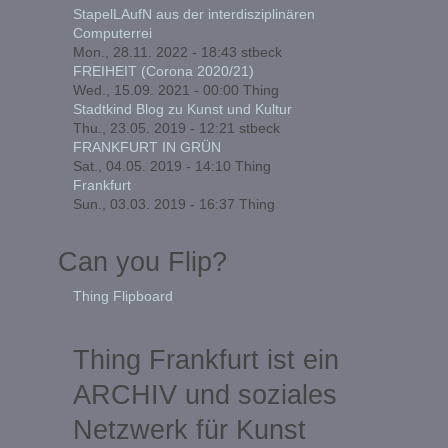
StapelLAufN aus der interdisziplinären
Computerrei
Mon., 28.11. 2022 - 18:43
stbeck
FREIHEIT (Corona 2020/21)
Wed., 15.09. 2021 - 00:00
Thing
Stadtkind Blog zu Kunst und Kultur
Thu., 23.05. 2019 - 12:21
stbeck
FRANKFURT IN GRÜN
Sat., 04.05. 2019 - 14:10
Thing
Frankfurt
Sun., 03.03. 2019 - 16:37
Thing
Can you Flip?
Thing Flipboard
Thing Frankfurt ist ein
ARCHIV und soziales
Netzwerk für Kunst