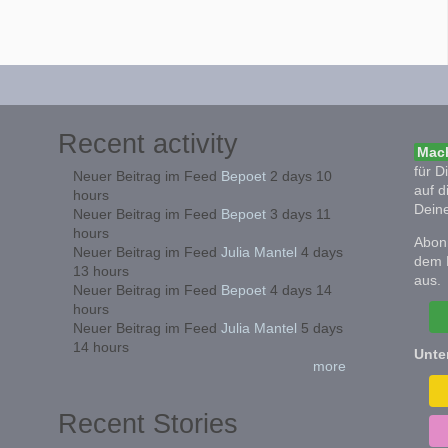
Recent activity
Mach
für D
Neuer Beitrag im Feed
Bepoet
2 days 10
auf d
hours
Deine
Neuer Beitrag im Feed
Bepoet
3 days 11
hours
Abonn
Neuer Beitrag im Feed
Julia Mantel
4 days
dem 
13 hours
aus.
Neuer Beitrag im Feed
Bepoet
4 days 14
hours
Neuer Beitrag im Feed
Julia Mantel
5 days
14 hours
Unte
more
Recent Stories