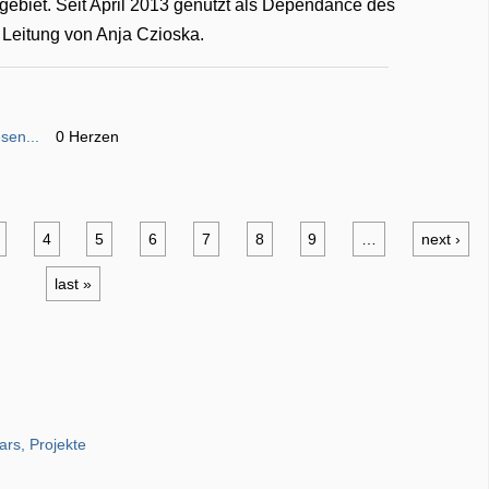
ebiet. Seit April 2013 genutzt als Dependance des
 Leitung von Anja Czioska.
sen...
0 Herzen
4
5
6
7
8
9
…
next ›
last »
ars, Projekte