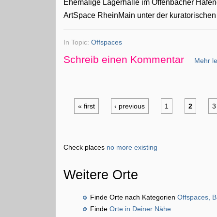
Ehemalige Lagerhalle im Offenbacher Hafeng
ArtSpace RheinMain unter der kuratorischen
In Topic:
Offspaces
Schreib einen Kommentar
Mehr le
« first
‹ previous
1
2
3
Check places
no more existing
Weitere Orte
Finde Orte nach Kategorien
Offspaces, B
Finde
Orte in Deiner Nähe