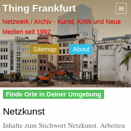
Menu
Thing Frankfurt
Artspaces
Netzwerk / Archiv - Kunst, Kritik und Neue
Medien seit 1992
Cool Places
Sitemap
About
Frankfurt Diary
Activity
Home
»
Tags
» Netzkunst
Recent Posts
Finde Orte in Deiner Umgebung
Home
Netzkunst
Inhalte zum Stichwort Netzkunst. Arbeiten