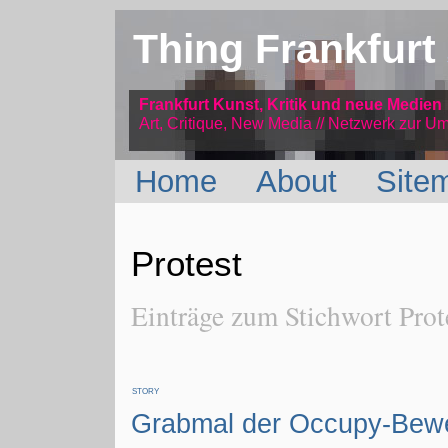
Thing Frankfurt
Frankfurt Kunst, Kritik und neue Medien
Art, Critique, New Media // Netzwerk
zur Um
Home
About
Site
Protest
Einträge zum Stichwort Prot
STORY
Grabmal der Occupy-Bew