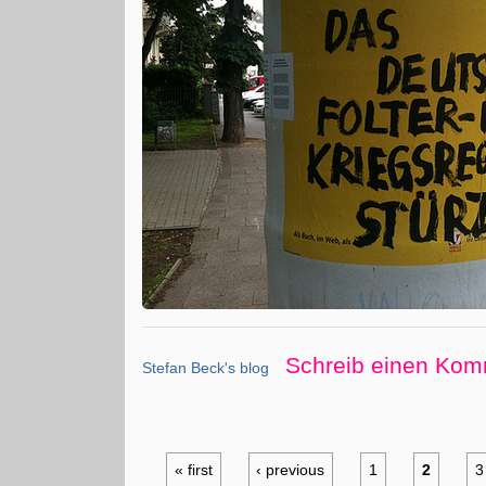
Schreib einen Kom
Stefan Beck's blog
« first
‹ previous
1
2
3