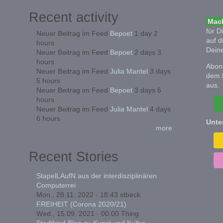
Recent activity
Mach
für D
Neuer Beitrag im Feed
Bepoet
1 day 2
auf d
hours
Deine
Neuer Beitrag im Feed
Bepoet
2 days 3
hours
Abonn
Neuer Beitrag im Feed
Julia Mantel
3 days
dem 
5 hours
aus.
Neuer Beitrag im Feed
Bepoet
3 days 6
hours
Neuer Beitrag im Feed
Julia Mantel
4 days
6 hours
Unte
more
Recent Stories
StapelLAufN aus der interdisziplinären
Computerrei
Mon., 28.11. 2022 - 18:43
stbeck
FREIHEIT (Corona 2020/21)
Wed., 15.09. 2021 - 00:00
Thing
Stadtkind Blog zu Kunst und Kultur