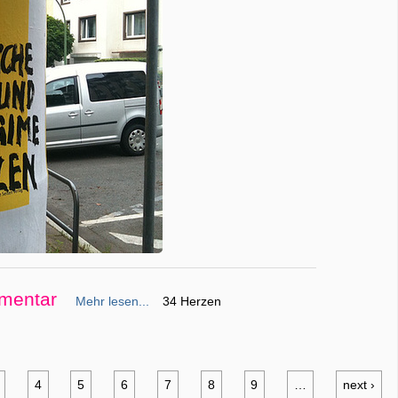
mentar
Mehr lesen...
34 Herzen
4
5
6
7
8
9
…
next ›