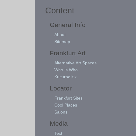
Content
General Info
About
Sitemap
Frankfurt Art
Alternative Art Spaces
Who Is Who
Kulturpolitik
Locator
Frankfurt Sites
Cool Places
Salons
Media
Text