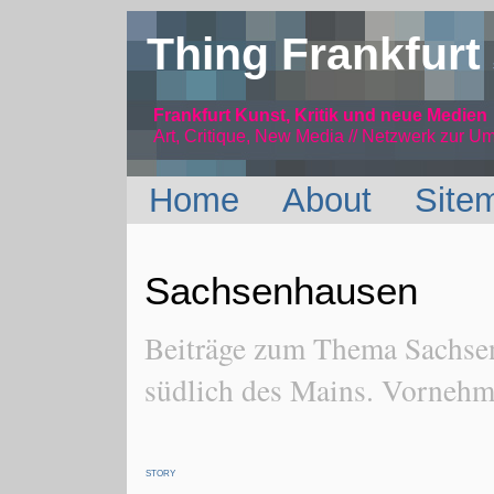
Thing Frankfurt
Frankfurt Kunst, Kritik und neue Medien
Art, Critique, New Media // Netzwerk
zur Um
Home
About
Site
Sachsenhausen
Beiträge zum Thema Sachsen
südlich des Mains. Vornehml
STORY