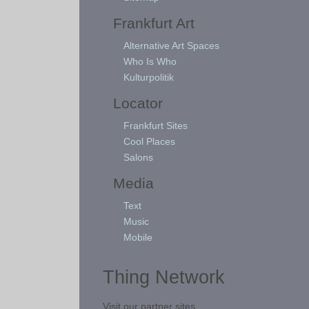
Frankfurt Art
Alternative Art Spaces
Who Is Who
Kulturpolitik
Locator
Frankfurt Sites
Cool Places
Salons
Media
Text
Music
Mobile
Thing Network
Visit our partner sites