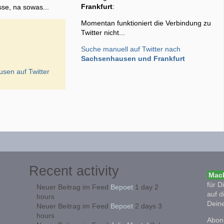
Frankfurt
:
sse, na sowas...
Momentan funktioniert die Verbindung zu
Twitter nicht...
Suche manuell auf Twitter nach
Sachsenhausen und Frankfurt
usen
auf Twitter
Recent activity
Mach
für D
Neuer Beitrag im Feed
Bepoet
1 day 2
auf d
hours
Deine
Neuer Beitrag im Feed
Bepoet
2 days 3
hours
Abonn