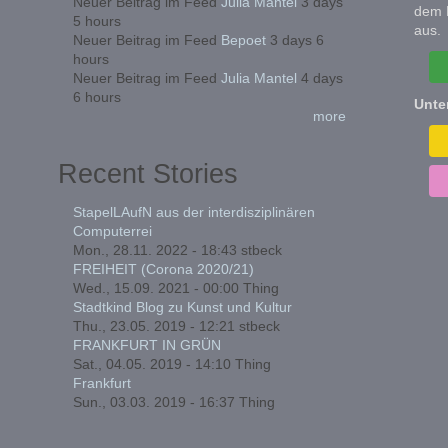
Neuer Beitrag im Feed
Julia Mantel
3 days
dem 
5 hours
aus.
Neuer Beitrag im Feed
Bepoet
3 days 6
hours
Neuer Beitrag im Feed
Julia Mantel
4 days
6 hours
Unte
more
Recent Stories
StapelLAufN aus der interdisziplinären
Computerrei
Mon., 28.11. 2022 - 18:43
stbeck
FREIHEIT (Corona 2020/21)
Wed., 15.09. 2021 - 00:00
Thing
Stadtkind Blog zu Kunst und Kultur
Thu., 23.05. 2019 - 12:21
stbeck
FRANKFURT IN GRÜN
Sat., 04.05. 2019 - 14:10
Thing
Frankfurt
Sun., 03.03. 2019 - 16:37
Thing