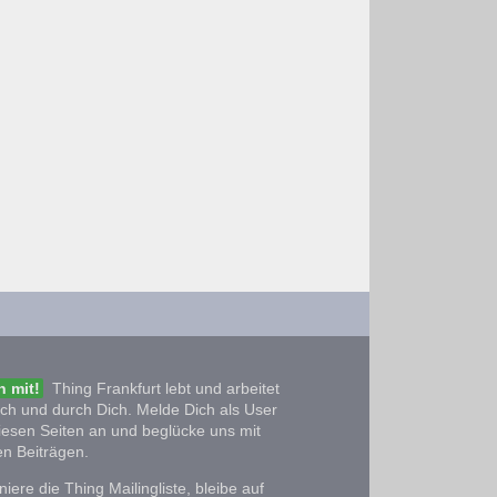
 mit!
Thing Frankfurt lebt und arbeitet
ich und durch Dich. Melde Dich als User
iesen Seiten an und beglücke uns mit
n Beiträgen.
iere die Thing Mailingliste, bleibe auf