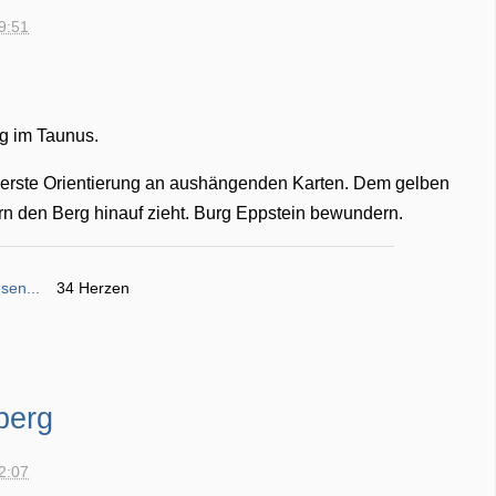
19:51
g im Taunus.
rt erste Orientierung an aushängenden Karten. Dem gelben
rn den Berg hinauf zieht. Burg Eppstein bewundern.
sen...
34 Herzen
berg
22:07