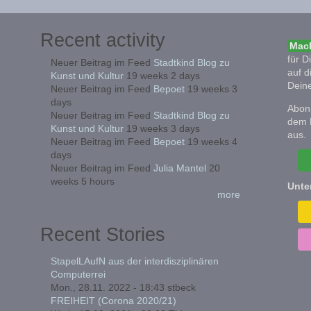
Recent activity
Mach
für D
Neuer Beitrag im Feed
Stadtkind Blog zu
auf d
Kunst und Kultur
19 weeks 2 days
Deine
Neuer Beitrag im Feed
Bepoet
19 weeks 3
days
Abonn
Neuer Beitrag im Feed
Stadtkind Blog zu
dem 
Kunst und Kultur
19 weeks 3 days
aus.
Neuer Beitrag im Feed
Bepoet
19 weeks 4
days
Neuer Beitrag im Feed
Julia Mantel
20
weeks 5 hours
Unte
more
Recent Stories
StapelLAufN aus der interdisziplinären
Computerrei
Mon., 28.11. 2022 - 18:43
stbeck
FREIHEIT (Corona 2020/21)