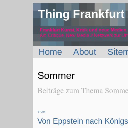
Thing Frankfurt
Frankfurt Kunst, Kritik und neue Medien
Art, Critique, New Media // Netzwerk
zur Um
Home
About
Site
Sommer
Beiträge zum Thema Sommer
STORY
Von Eppstein nach Königs