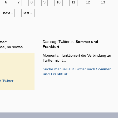
6
7
8
9
10
11
12
13
next ›
last »
Das sagt Twitter zu
Sommer und
mer
:
Frankfurt
:
sse, na sowas...
Momentan funktioniert die Verbindung zu
Twitter nicht...
Suche manuell auf Twitter nach
Sommer
und Frankfurt
f Twitter