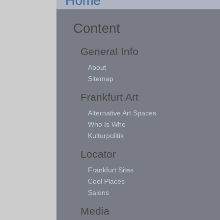
Home
Content
General Info
About
Sitemap
Frankfurt Art
Alternative Art Spaces
Who Is Who
Kulturpolitik
Locator
Frankfurt Sites
Cool Places
Salons
Media