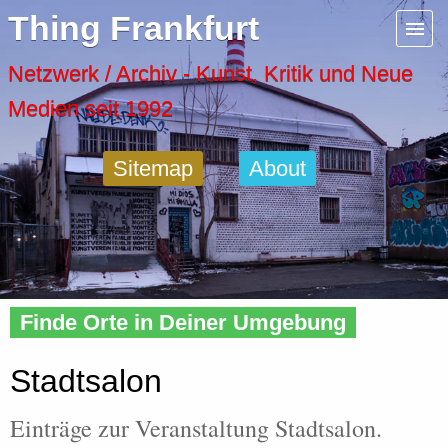
Menu
Thing Frankfurt
Artspaces
Netzwerk / Archiv - Kunst, Kritik und Neue
Medien seit 1992
Cool Places
Sitemap
About
Frankfurt Diary
Activity
Home
»
Tags
» Stadtsalon
Recent Posts
Finde Orte in Deiner Umgebung
Home
Stadtsalon
Einträge zur Veranstaltung Stadtsalon.