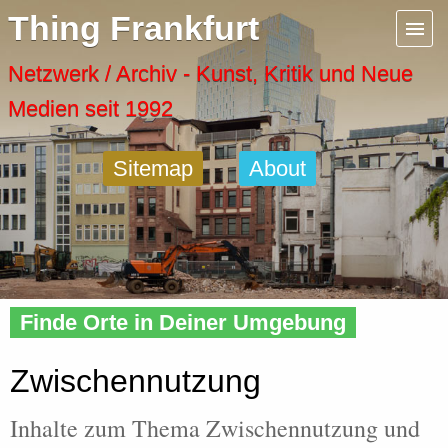
Menu
Thing Frankfurt
Artspaces
Netzwerk / Archiv - Kunst, Kritik und Neue
Medien seit 1992
Cool Places
Sitemap
About
Frankfurt Diary
Activity
Home
»
Tags
» Zwischennutzung
Recent Posts
Finde Orte in Deiner Umgebung
Home
Zwischennutzung
Inhalte zum Thema Zwischennutzung und