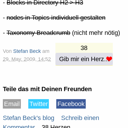
-
Blocks in Directory H2 > H3
-
nodes in Topics individuell gestalten
-
Taxonomy Breadcrumb
(nicht mehr nötig)
38
Von
Stefan Beck
am
Gib mir ein Herz...
29. May. 2009, 14:52
Teile das mit Deinen Freunden
Email
Twitter
Facebook
Stefan Beck's blog
Schreib einen
Kommentar
38 Herzen