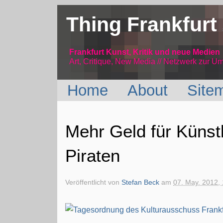
Thing Frankfurt
Frankfurt Kunst, Kritik und neue Medien
Art, Critique, New Media // Netzwerk
zur Um
Home
About
Site
Mehr Geld für Künstl
Piraten
Veröffentlicht von
Stefan Beck
am
07. May. 2012,