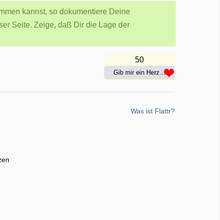
mmen kannst, so dokumentiere Deine
er Seite. Zeige, daß Dir die Lage der
50
Gib mir ein Herz...
Was ist Flattr?
zen