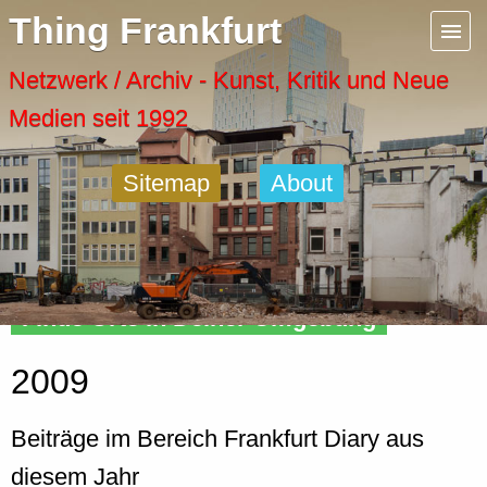
Menu
Thing Frankfurt
Artspaces
Netzwerk / Archiv - Kunst, Kritik und Neue
Medien seit 1992
Cool Places
Sitemap
About
Frankfurt Diary
Activity
Finde Orte in Deiner Umgebung
Recent Posts
2009
Home
Beiträge im Bereich Frankfurt Diary aus
diesem Jahr