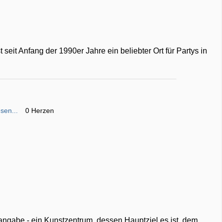
 seit Anfang der 1990er Jahre ein beliebter Ort für Partys in
sen...
0 Herzen
tangabe - ein Kunstzentrum, dessen Hauptziel es ist, dem