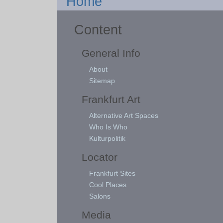
Home
Content
General Info
About
Sitemap
Frankfurt Art
Alternative Art Spaces
Who Is Who
Kulturpolitik
Locator
Frankfurt Sites
Cool Places
Salons
Media