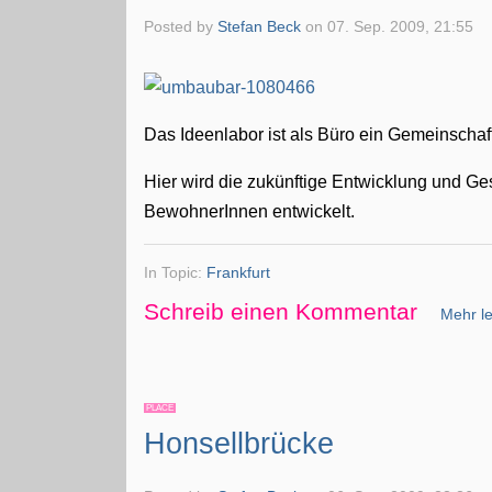
Posted by
Stefan Beck
on
07. Sep. 2009, 21:55
Das Ideenlabor ist als Büro ein Gemeinschaft
Hier wird die zukünftige Entwicklung und G
BewohnerInnen entwickelt.
In Topic:
Frankfurt
Schreib einen Kommentar
Mehr le
PLACE
Honsellbrücke