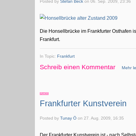
Posted by
Stefan Beck
on
06. Sep. 2009, 23:36
Die Honsellbrücke im Frankfurter Osthafen ist
Frankfurt.
In Topic:
Frankfurt
Schreib einen Kommentar
Mehr le
PLACE
Frankfurter Kunstverein
Posted by
Tunay Ö
on
27. Aug. 2009, 16:35
Der Frankfurter Kunstverein ist - nach Selbs