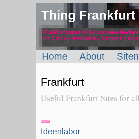
Thing Frankfurt
Frankfurt Kunst, Kritik und neue Medien
Art, Critique, New Media // Netzwerk
zur Um
Home
About
Site
Frankfurt
Useful Frankfurt Sites for al
PLACE
Ideenlabor