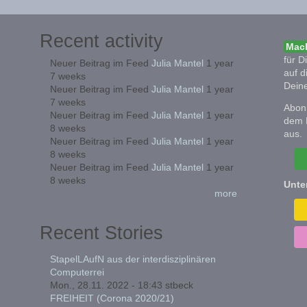
Recent activity
Mach
für D
Neuer Beitrag im Feed
Julia Mantel
1 year
auf d
7 weeks
Deine
Neuer Beitrag im Feed
Julia Mantel
1 year
7 weeks
Abonn
Neuer Beitrag im Feed
Julia Mantel
1 year
dem 
8 weeks
aus.
Neuer Beitrag im Feed
Julia Mantel
1 year
8 weeks
Neuer Beitrag im Feed
Julia Mantel
1 year
8 weeks
Unte
more
Recent Stories
StapelLAufN aus der interdisziplinären
Computerrei
Mon., 28.11. 2022 - 18:43
stbeck
FREIHEIT (Corona 2020/21)