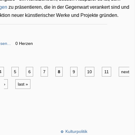
ngen
zu präsentieren, die in der Gegenwart verankert sind und
uktion neuer künstlerischer Werke und Projekte gründen.
sen...
0 Herzen
4
5
6
7
8
9
10
11
next
›
last »
Kulturpolitik