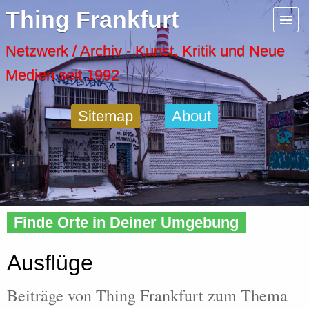
Menu
Thing Frankfurt
Artspaces
Netzwerk / Archiv - Kunst, Kritik und Neue
Medien seit 1992
Cool Places
Sitemap
About
Frankfurt Diary
Activity
Home
»
Tags
» Ausflug
Recent Posts
Finde Orte in Deiner Umgebung
Home
Ausflüge
Beiträge von Thing Frankfurt zum Thema