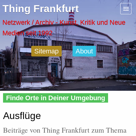
Menu
Thing Frankfurt
Artspaces
Netzwerk / Archiv - Kunst, Kritik und Neue
Medien seit 1992
Cool Places
Sitemap
About
Frankfurt Diary
Activity
Home
»
Tags
» Ausflug
Recent Posts
Finde Orte in Deiner Umgebung
Home
Ausflüge
Beiträge von Thing Frankfurt zum Thema