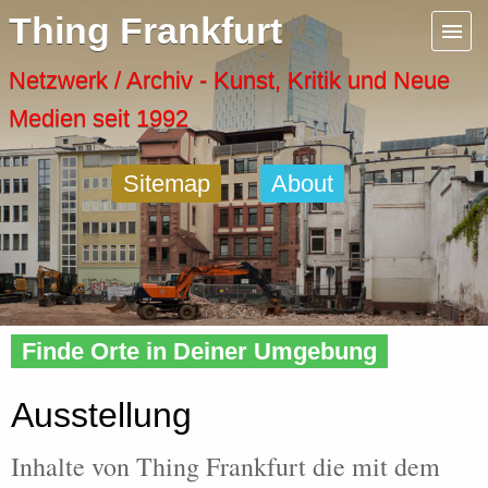
Menu
Thing Frankfurt
Artspaces
Netzwerk / Archiv - Kunst, Kritik und Neue
Medien seit 1992
Cool Places
Sitemap
About
Frankfurt Diary
Activity
Home
»
Tags
» Ausstellung
Recent Posts
Finde Orte in Deiner Umgebung
Home
Ausstellung
Inhalte von Thing Frankfurt die mit dem