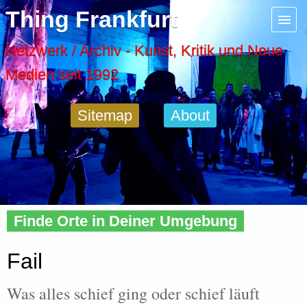
Menu
Thing Frankfurt
Artspaces
Netzwerk / Archiv - Kunst, Kritik und Neue
Medien seit 1992
Cool Places
Sitemap
About
Frankfurt Diary
Activity
Home
»
Tags
» Fail
Recent Posts
Finde Orte in Deiner Umgebung
Home
Fail
Was alles schief ging oder schief läuft