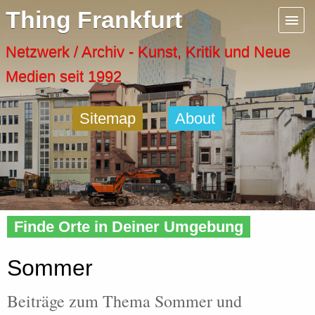
Menu
Thing Frankfurt
Artspaces
Netzwerk / Archiv - Kunst, Kritik und Neue
Medien seit 1992
Cool Places
Sitemap
About
Frankfurt Diary
Activity
Home
»
Tags
» Sommer
Recent Posts
Finde Orte in Deiner Umgebung
Home
Sommer
Beiträge zum Thema Sommer und