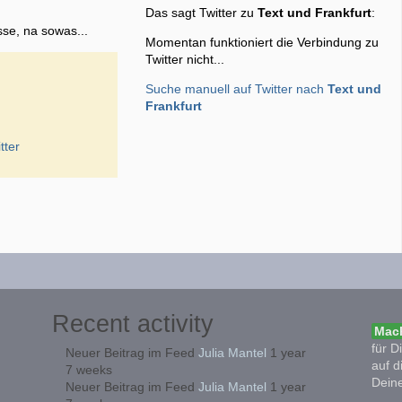
Das sagt Twitter zu
Text und Frankfurt
:
sse, na sowas...
Momentan funktioniert die Verbindung zu
Twitter nicht...
Suche manuell auf Twitter nach
Text und
Frankfurt
tter
Recent activity
Mach
für D
Neuer Beitrag im Feed
Julia Mantel
1 year
auf d
7 weeks
Deine
Neuer Beitrag im Feed
Julia Mantel
1 year