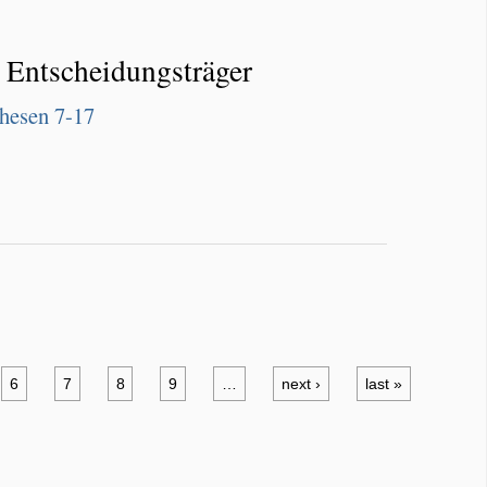
 Entscheidungsträger
hesen 7-17
6
7
8
9
…
next ›
last »