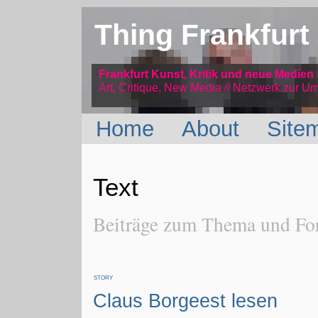
Thing Frankfurt
Frankfurt Kunst, Kritik und neue Medien
Art, Critique, New Media // Netzwerk
zur Um
Home
About
Site
Text
Beiträge zum Thema und For
STORY
Claus Borgeest lesen