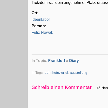
Trotzdem wars ein angenehmer Platz, drausse
Ort:
Ideenlabor
Person:
Felix Nowak
In Topic:
Frankfurt
»
Diary
In Tags:
bahnhofsviertel
,
ausstellung
Schreib einen Kommentar
43 Her