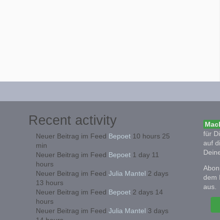
Recent activity
Mach
für D
Neuer Beitrag im Feed
Bepoet
10 hours 25
auf d
min
Deine
Neuer Beitrag im Feed
Bepoet
1 day 11
hours
Abonn
Neuer Beitrag im Feed
Julia Mantel
2 days
dem 
13 hours
aus.
Neuer Beitrag im Feed
Bepoet
2 days 14
hours
Neuer Beitrag im Feed
Julia Mantel
3 days
14 hours