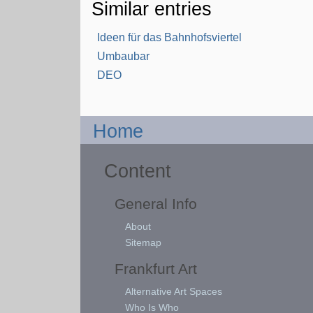
Similar entries
Ideen für das Bahnhofsviertel
Umbaubar
DEO
Home
Content
General Info
About
Sitemap
Frankfurt Art
Alternative Art Spaces
Who Is Who