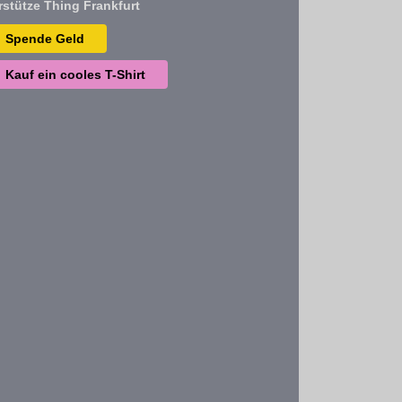
rstütze Thing Frankfurt
Spende Geld
Kauf ein cooles T-Shirt