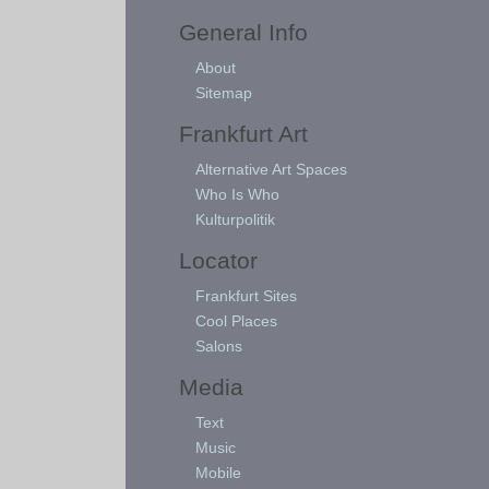
General Info
About
Sitemap
Frankfurt Art
Alternative Art Spaces
Who Is Who
Kulturpolitik
Locator
Frankfurt Sites
Cool Places
Salons
Media
Text
Music
Mobile