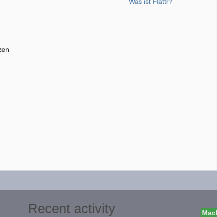
Was ist Flattr?
zen
Recent activity
Mach