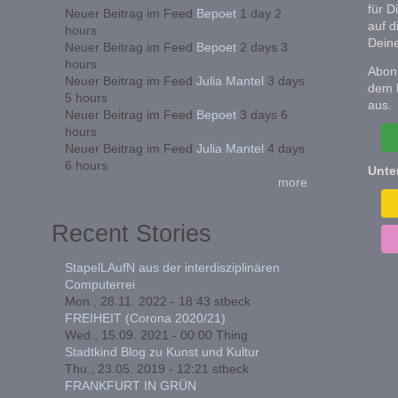
für D
Neuer Beitrag im Feed
Bepoet
1 day 2
auf d
hours
Deine
Neuer Beitrag im Feed
Bepoet
2 days 3
hours
Abonn
Neuer Beitrag im Feed
Julia Mantel
3 days
dem 
5 hours
aus.
Neuer Beitrag im Feed
Bepoet
3 days 6
hours
Neuer Beitrag im Feed
Julia Mantel
4 days
6 hours
Unte
more
Recent Stories
StapelLAufN aus der interdisziplinären
Computerrei
Mon., 28.11. 2022 - 18:43
stbeck
FREIHEIT (Corona 2020/21)
Wed., 15.09. 2021 - 00:00
Thing
Stadtkind Blog zu Kunst und Kultur
Thu., 23.05. 2019 - 12:21
stbeck
FRANKFURT IN GRÜN