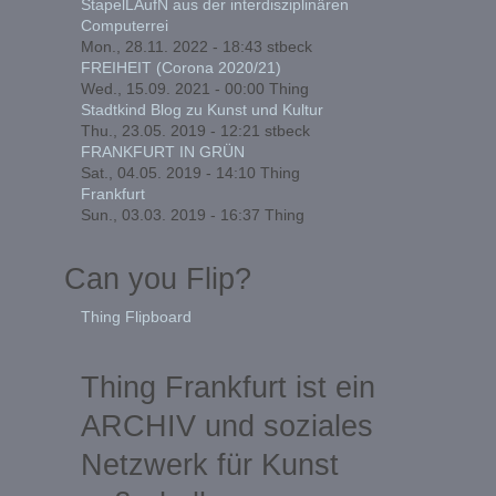
StapelLAufN aus der interdisziplinären
Computerrei
Mon., 28.11. 2022 - 18:43
stbeck
FREIHEIT (Corona 2020/21)
Wed., 15.09. 2021 - 00:00
Thing
Stadtkind Blog zu Kunst und Kultur
Thu., 23.05. 2019 - 12:21
stbeck
FRANKFURT IN GRÜN
Sat., 04.05. 2019 - 14:10
Thing
Frankfurt
Sun., 03.03. 2019 - 16:37
Thing
Can you Flip?
Thing Flipboard
Thing Frankfurt ist ein
ARCHIV und soziales
Netzwerk für Kunst