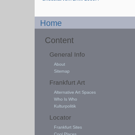
Home
Content
General Info
About
Sitemap
Frankfurt Art
Alternative Art Spaces
Who Is Who
Kulturpolitik
Locator
Frankfurt Sites
Cool Places