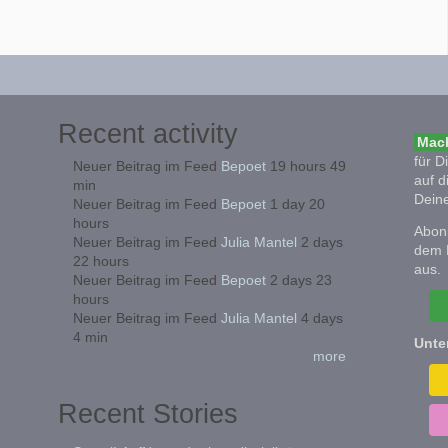
Recent activity
Mach
für D
Neuer Beitrag im Feed
Bepoet
19 hours 49
auf d
min
Deine
Neuer Beitrag im Feed
Bepoet
1 day 20
hours
Abonn
Neuer Beitrag im Feed
Julia Mantel
2 days
dem 
22 hours
aus.
Neuer Beitrag im Feed
Bepoet
2 days 23
hours
Neuer Beitrag im Feed
Julia Mantel
4 days
4 min
Unte
more
Recent Stories