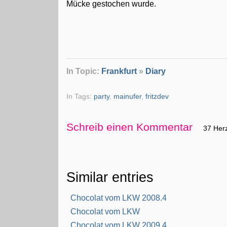
Mücke gestochen wurde.
In Topic:
Frankfurt
»
Diary
In Tags:
party
,
mainufer
,
fritzdev
Schreib einen Kommentar
37 Her
Similar entries
Chocolat vom LKW 2008.4
Chocolat vom LKW
Chocolat vom LKW 2009.4