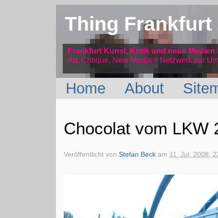
Thing Frankfurt
Frankfurt Kunst, Kritik und neue Medien
Art, Critique, New Media // Netzwerk
zur Um
Home
About
Site
Chocolat vom LKW 
Veröffentlicht von
Stefan Beck
am
11. Jul. 2008, 