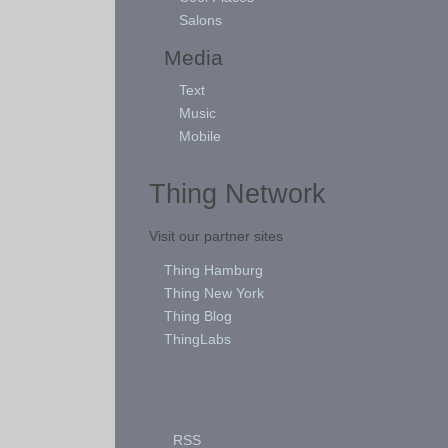
Salons
Media
Text
Music
Mobile
Thing Network
Visit our partner sites
Thing Hamburg
Thing New York
Thing Blog
ThingLabs
RSS