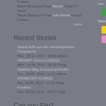
5 hours
aus.
Neuer Beitrag im Feed
Bepoet
3 days 6
hours
Neuer Beitrag im Feed
Julia Mantel
4 days
6 hours
Unte
more
Recent Stories
StapelLAufN aus der interdisziplinären
Computerrei
Mon., 28.11. 2022 - 18:43
stbeck
FREIHEIT (Corona 2020/21)
Wed., 15.09. 2021 - 00:00
Thing
Stadtkind Blog zu Kunst und Kultur
Thu., 23.05. 2019 - 12:21
stbeck
FRANKFURT IN GRÜN
Sat., 04.05. 2019 - 14:10
Thing
Frankfurt
Sun., 03.03. 2019 - 16:37
Thing
Can you Flip?