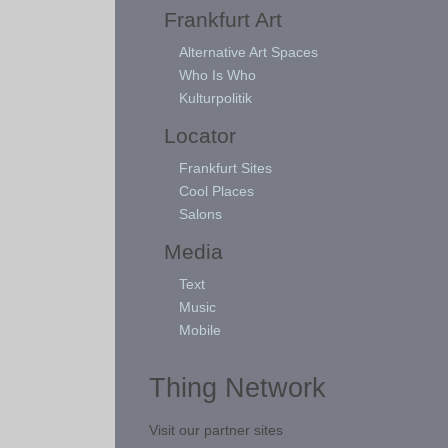
Frankfurt Art
Alternative Art Spaces
Who Is Who
Kulturpolitik
Locator
Frankfurt Sites
Cool Places
Salons
Media
Text
Music
Mobile
Thing Network
Visit our partner sites