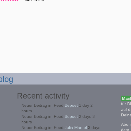
blog
Recent activity
Mach
für D
Neuer Beitrag im Feed
Bepoet
1 day 2
auf d
hours
Deine
Neuer Beitrag im Feed
Bepoet
2 days 3
hours
Abonn
Neuer Beitrag im Feed
Julia Mantel
3 days
dem 