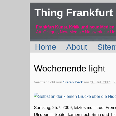
Thing Frankfurt
Frankfurt Kunst, Kritik und neue Medien
Art, Critique, New Media // Netzwerk
zur Um
Home
About
Site
Wochenende light
Veröffentlicht von
Stefan Beck
am
26. Jul. 2009, 
Samstag, 25.7. 2009, letztes multi.trudi F
Uli gegrillt. Später kamen noch Sima und Til