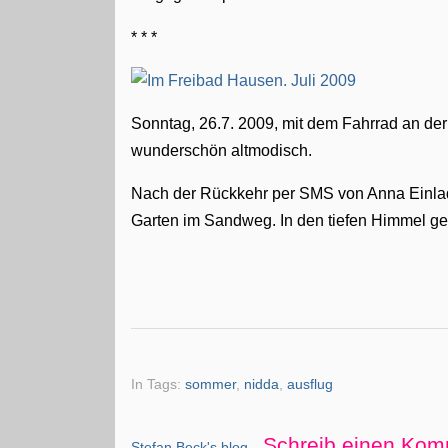
* * *
Sonntag, 26.7. 2009, mit dem Fahrrad an de
wunderschön altmodisch.
Nach der Rückkehr per SMS von Anna Einla
Garten im Sandweg. In den tiefen Himmel ge
In Tags:
sommer
,
nidda
,
ausflug
Schreib einen Kom
Stefan Beck's blog