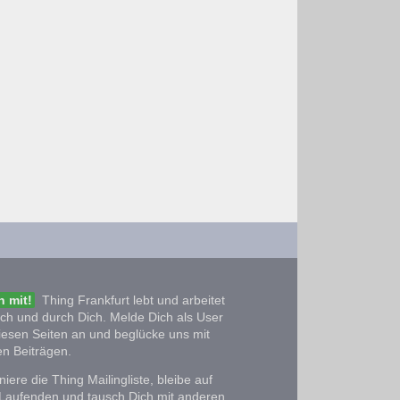
 mit!
Thing Frankfurt lebt und arbeitet
ich und durch Dich. Melde Dich als User
iesen Seiten an und beglücke uns mit
n Beiträgen.
iere die Thing Mailingliste, bleibe auf
Laufenden und tausch Dich mit anderen