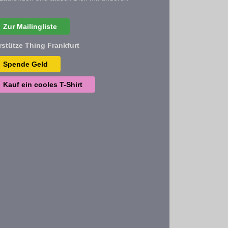
Zur Mailingliste
rstütze Thing Frankfurt
Spende Geld
Kauf ein cooles T-Shirt