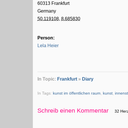
60313
Frankfurt
Germany
50.119108
,
8.685830
Person:
Lela Heier
In Topic:
Frankfurt
»
Diary
In Tags:
kunst im öffentlichen raum
,
kunst
,
innens
Schreib einen Kommentar
32 Her