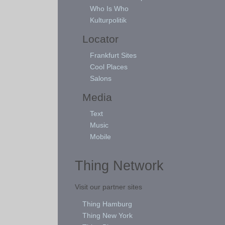
Who Is Who
Kulturpolitik
Locator
Frankfurt Sites
Cool Places
Salons
Media
Text
Music
Mobile
Thing Network
Visit our partner sites
Thing Hamburg
Thing New York