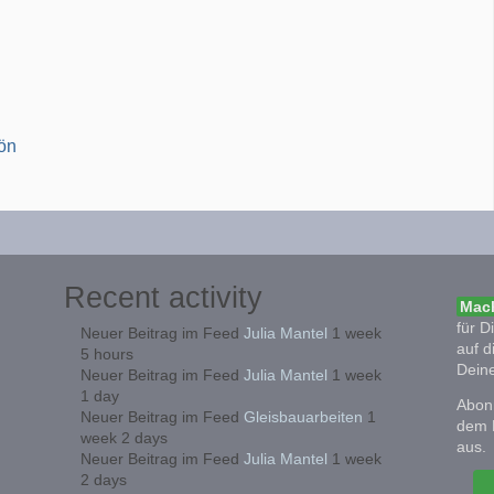
ön
Recent activity
Mach
für D
Neuer Beitrag im Feed
Julia Mantel
1 week
auf d
5 hours
Deine
Neuer Beitrag im Feed
Julia Mantel
1 week
1 day
Abonn
Neuer Beitrag im Feed
Gleisbauarbeiten
1
dem 
week 2 days
aus.
Neuer Beitrag im Feed
Julia Mantel
1 week
2 days