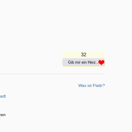
32
Gib mir ein Herz...
Was ist Flattr?
tadt
zen