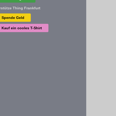
rstütze Thing Frankfurt
Spende Geld
Kauf ein cooles T-Shirt