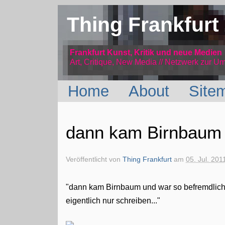
Thing Frankfurt
Frankfurt Kunst, Kritik und neue Medien
Art, Critique, New Media // Netzwerk
zur Um
Home
About
Site
dann kam Birnbaum
Veröffentlicht von
Thing Frankfurt
am
05. Jul. 201
"dann kam Birnbaum und war so befremdlich h
eigentlich nur schreiben..."