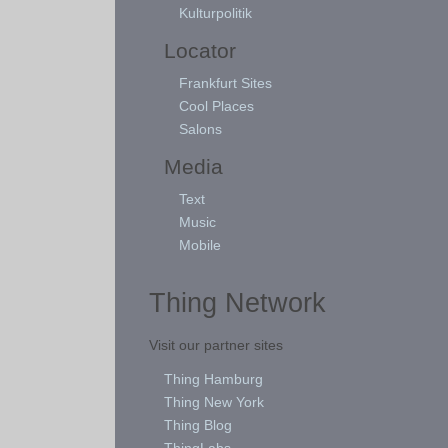
Kulturpolitik
Locator
Frankfurt Sites
Cool Places
Salons
Media
Text
Music
Mobile
Thing Network
Visit our partner sites
Thing Hamburg
Thing New York
Thing Blog