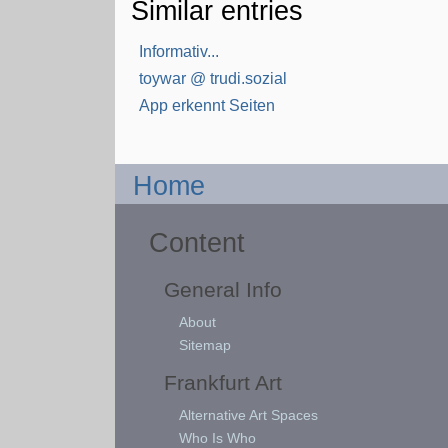
Similar entries
Informativ...
toywar @ trudi.sozial
App erkennt Seiten
Home
Content
General Info
About
Sitemap
Frankfurt Art
Alternative Art Spaces
Who Is Who