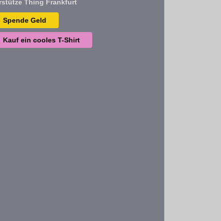
rstütze Thing Frankfurt
Spende Geld
Kauf ein cooles T-Shirt