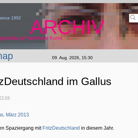
since 1992
ARCHIV
gestaltung Frankfurter Kunst
map
09. Aug. 2026, 15:30
tzDeutschland im Gallus
22:04
en Spaziergang mit
FritzDeutschland
in diesem Jahr.