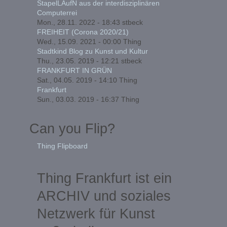
StapelLAufN aus der interdisziplinären
Computerrei
Mon., 28.11. 2022 - 18:43
stbeck
FREIHEIT (Corona 2020/21)
Wed., 15.09. 2021 - 00:00
Thing
Stadtkind Blog zu Kunst und Kultur
Thu., 23.05. 2019 - 12:21
stbeck
FRANKFURT IN GRÜN
Sat., 04.05. 2019 - 14:10
Thing
Frankfurt
Sun., 03.03. 2019 - 16:37
Thing
Can you Flip?
Thing Flipboard
Thing Frankfurt ist ein
ARCHIV und soziales
Netzwerk für Kunst