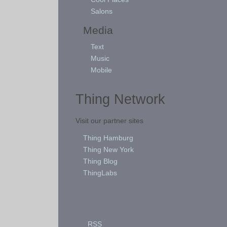
Salons
Media
Text
Music
Mobile
Thing Network
Visit our partner sites
Thing Hamburg
Thing New York
Thing Blog
ThingLabs
RSS