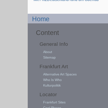
Home
Content
General Info
About
Sitemap
Frankfurt Art
Alternative Art Spaces
Who Is Who
Kulturpolitik
Locator
Frankfurt Sites
Cool Places