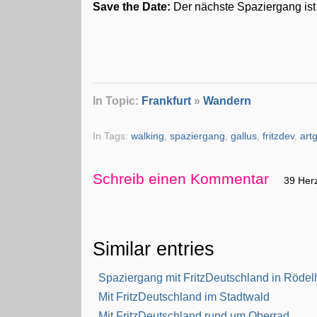
Save the Date:
Der nächste Spaziergang ist 
In Topic:
Frankfurt
»
Wandern
In Tags:
walking
,
spaziergang
,
gallus
,
fritzdev
,
art
Schreib einen Kommentar
39 Her
Similar entries
Spaziergang mit FritzDeutschland in Röde
Mit FritzDeutschland im Stadtwald
Mit FritzDeutschland rund um Oberrad