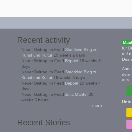
Recent activity
Mach
für D
Neuer Beitrag im Feed
Stadtkind Blog zu
auf d
Kunst und Kultur
19 weeks 2 days
Deine
Neuer Beitrag im Feed
Bepoet
19 weeks 3
days
Abonn
Neuer Beitrag im Feed
Stadtkind Blog zu
dem 
Kunst und Kultur
19 weeks 3 days
aus.
Neuer Beitrag im Feed
Bepoet
19 weeks 4
days
Neuer Beitrag im Feed
Julia Mantel
20
weeks 5 hours
Unte
more
Recent Stories