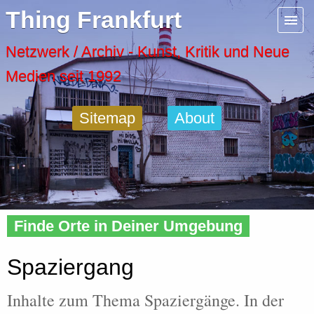
Menu
Thing Frankfurt
Artspaces
Netzwerk / Archiv - Kunst, Kritik und Neue
Medien seit 1992
Cool Places
Sitemap
About
Frankfurt Diary
Activity
Home
»
Tags
» Spaziergang
Recent Posts
Finde Orte in Deiner Umgebung
Home
Spaziergang
Inhalte zum Thema Spaziergänge. In der