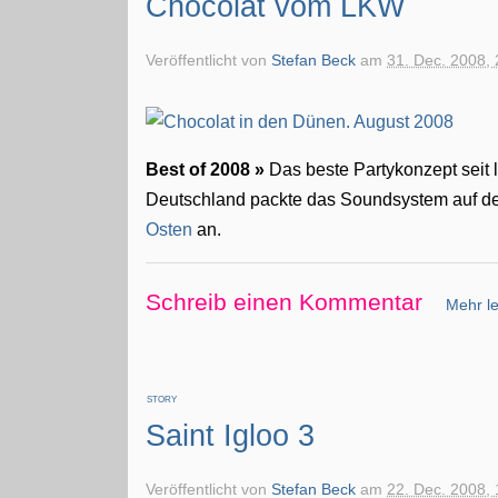
Chocolat vom LKW
Veröffentlicht von
Stefan Beck
am
31. Dec. 2008, 
Best of 2008 »
Das beste Partykonzept seit
Deutschland packte das Soundsystem auf de
Osten
an.
Schreib einen Kommentar
Mehr le
STORY
Saint Igloo 3
Veröffentlicht von
Stefan Beck
am
22. Dec. 2008, 