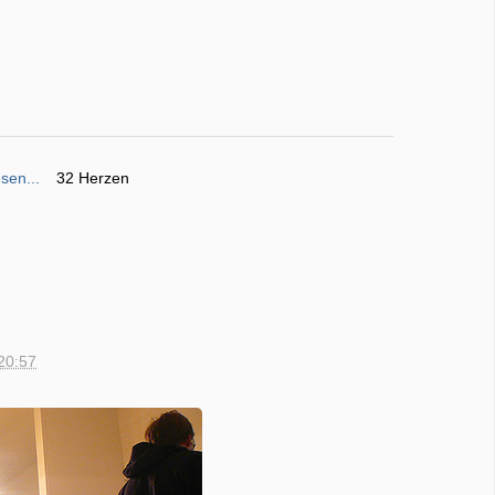
sen...
32 Herzen
20:57