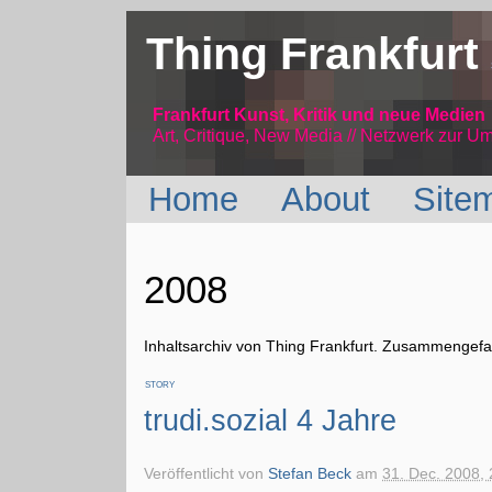
Thing Frankfurt
Frankfurt Kunst, Kritik und neue Medien
Art, Critique, New Media // Netzwerk
zur Um
Home
About
Site
2008
Inhaltsarchiv von Thing Frankfurt. Zusammengefas
STORY
trudi.sozial 4 Jahre
Veröffentlicht von
Stefan Beck
am
31. Dec. 2008, 