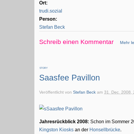
Ort:
trudi.sozial
Person:
Stefan Beck
Schreib einen Kommentar
Mehr le
STORY
Saasfee Pavillon
Veröffentlicht von
Stefan Beck
am
31. Dec. 2008, 
Jahresrückblick 2008:
Schon im Sommer 200
Kingston Kiosks
an der
Honsellbrücke
.