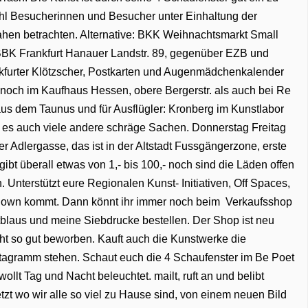
hl Besucherinnen und Besucher unter Einhaltung der
hen betrachten. Alternative: BKK Weihnachtsmarkt Small
 BBK Frankfurt Hanauer Landstr. 89, gegenüber EZB und
nkfurter Klötzscher, Postkarten und Augenmädchenkalender
ch noch im Kaufhaus Hessen, obere Bergerstr. als auch bei Re
us dem Taunus und für Ausflügler: Kronberg im Kunstlabor
bt es auch viele andere schräge Sachen. Donnerstag Freitag
r Adlergasse, das ist in der Altstadt Fussgängerzone, erste
ibt überall etwas von 1,- bis 100,- noch sind die Läden offen
Unterstützt eure Regionalen Kunst- Initiativen, Off Spaces,
 Down kommt. Dann könnt ihr immer noch beim Verkaufsshop
aus und meine Siebdrucke bestellen. Der Shop ist neu
icht so gut beworben. Kauft auch die Kunstwerke die
agramm stehen. Schaut euch die 4 Schaufenster im Be Poet
llt Tag und Nacht beleuchtet. mailt, ruft an und belibt
tzt wo wir alle so viel zu Hause sind, von einem neuen Bild