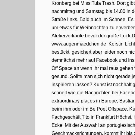
Kronberg bei Miss Tula Trash. Dort gi
nachmittag und Samstag bis 14.00 in de
Straße links. Bald auch im Schnee! Es g
um etwas für Weihnachten zu erwerben. 
Atelierverkäufe bevor der große Lock
www.augenmaedchen.de Kerstin Lichtbl
bestückt, gesichert aber leider noch n
demnächst mehr auf Facebook und Inst
Off Space an wenn ihr mal raus gehen wo
gesund. Sollte man sich nicht gerade je
inspirieren lassen? Kunst ist nachhalt
schnell wie die Nachrichten bei Faceb
extraordinary places in Europe, Bastia
beim ihm oder im Be Poet Offspace. Kul
Fachgeschäft Tito in Frankfurt Höchst,
Ecke. Mit der Auswahl an portugiesisc
Geschmacksrichtungen, kommt ihr bis z