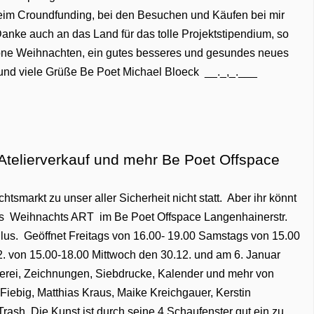
beim Croundfunding, bei den Besuchen und Käufen bei mir
anke auch an das Land für das tolle Projektstipendium, so
chöne Weihnachten, ein gutes besseres und gesundes neues
 und viele Grüße Be Poet Michael Bloeck __._,_.___
 Atelierverkauf und mehr Be Poet Offspace
htsmarkt zu unser aller Sicherheit nicht statt. Aber ihr könnt
t es Weihnachts ART im Be Poet Offspace Langenhainerstr.
Gallus. Geöffnet Freitags von 16.00- 19.00 Samstags von 15.00
2. von 15.00-18.00 Mittwoch den 30.12. und am 6. Januar
alerei, Zeichnungen, Siebdrucke, Kalender und mehr von
 Fiebig, Matthias Kraus, Maike Kreichgauer, Kerstin
Trash. Die Kunst ist durch seine 4 Schaufenster gut ein zu