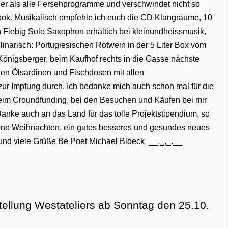
iger als alle Fersehprogramme und verschwindet nicht so
ook. Musikalisch empfehle ich euch die CD Klangräume, 10
n Fiebig Solo Saxophon erhältich bei kleinundheissmusik,
inarisch: Portugiesischen Rotwein in der 5 Liter Box vom
 Königsberger, beim Kaufhof rechts in die Gasse nächste
hen Ölsardinen und Fischdosen mit allen
ur Impfung durch. Ich bedanke mich auch schon mal für die
beim Croundfunding, bei den Besuchen und Käufen bei mir
anke auch an das Land für das tolle Projektstipendium, so
chöne Weihnachten, ein gutes besseres und gesundes neues
 und viele Grüße Be Poet Michael Bloeck __._,_.__
ellung Westateliers ab Sonntag den 25.10.