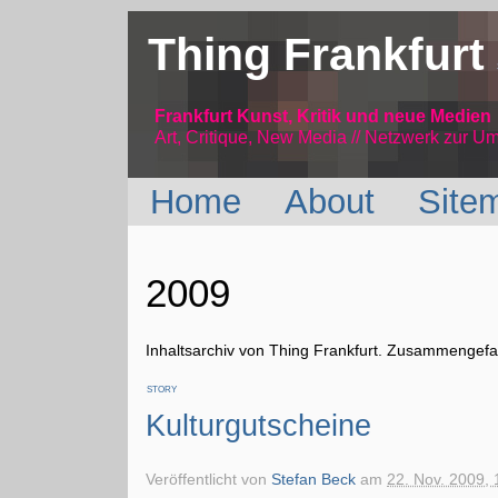
Thing Frankfurt
Frankfurt Kunst, Kritik und neue Medien
Art, Critique, New Media // Netzwerk
zur Um
Home
About
Site
2009
Inhaltsarchiv von Thing Frankfurt. Zusammengefas
STORY
Kulturgutscheine
Veröffentlicht von
Stefan Beck
am
22. Nov. 2009, 