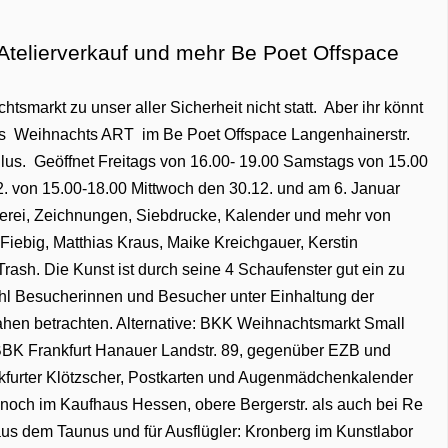
 Atelierverkauf und mehr Be Poet Offspace
htsmarkt zu unser aller Sicherheit nicht statt. Aber ihr könnt
t es Weihnachts ART im Be Poet Offspace Langenhainerstr.
Gallus. Geöffnet Freitags von 16.00- 19.00 Samstags von 15.00
2. von 15.00-18.00 Mittwoch den 30.12. und am 6. Januar
alerei, Zeichnungen, Siebdrucke, Kalender und mehr von
 Fiebig, Matthias Kraus, Maike Kreichgauer, Kerstin
Trash. Die Kunst ist durch seine 4 Schaufenster gut ein zu
hl Besucherinnen und Besucher unter Einhaltung der
hen betrachten. Alternative: BKK Weihnachtsmarkt Small
 BBK Frankfurt Hanauer Landstr. 89, gegenüber EZB und
nkfurter Klötzscher, Postkarten und Augenmädchenkalender
ch noch im Kaufhaus Hessen, obere Bergerstr. als auch bei Re
us dem Taunus und für Ausflügler: Kronberg im Kunstlabor