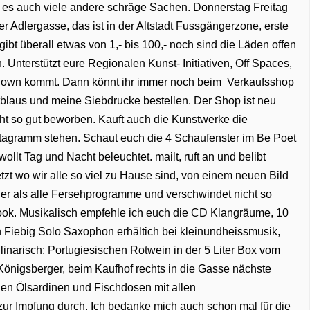
bt es auch viele andere schräge Sachen. Donnerstag Freitag
r Adlergasse, das ist in der Altstadt Fussgängerzone, erste
ibt überall etwas von 1,- bis 100,- noch sind die Läden offen
Unterstützt eure Regionalen Kunst- Initiativen, Off Spaces,
 Down kommt. Dann könnt ihr immer noch beim Verkaufsshop
aus und meine Siebdrucke bestellen. Der Shop ist neu
icht so gut beworben. Kauft auch die Kunstwerke die
agramm stehen. Schaut euch die 4 Schaufenster im Be Poet
llt Tag und Nacht beleuchtet. mailt, ruft an und belibt
tzt wo wir alle so viel zu Hause sind, von einem neuen Bild
iger als alle Fersehprogramme und verschwindet nicht so
ook. Musikalisch empfehle ich euch die CD Klangräume, 10
n Fiebig Solo Saxophon erhältich bei kleinundheissmusik,
inarisch: Portugiesischen Rotwein in der 5 Liter Box vom
 Königsberger, beim Kaufhof rechts in die Gasse nächste
hen Ölsardinen und Fischdosen mit allen
ur Impfung durch. Ich bedanke mich auch schon mal für die