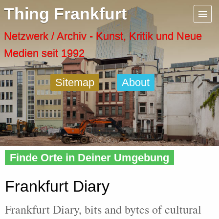
Menu
Thing Frankfurt
Artspaces
Netzwerk / Archiv - Kunst, Kritik und Neue
Medien seit 1992
Cool Places
Sitemap
About
Frankfurt Diary
Activity
Home
»
Frankfurt
» Diary
Recent Posts
Finde Orte in Deiner Umgebung
Home
Frankfurt Diary
Frankfurt Diary, bits and bytes of cultural