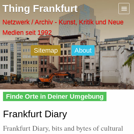
Menu
Thing Frankfurt
Artspaces
Netzwerk / Archiv - Kunst, Kritik und Neue
Medien seit 1992
Cool Places
Sitemap
About
Frankfurt Diary
Activity
Home
»
Frankfurt
» Diary
Recent Posts
Finde Orte in Deiner Umgebung
Home
Frankfurt Diary
Frankfurt Diary, bits and bytes of cultural