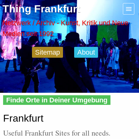
Menu
Thing Frankfurt
Artspaces
Netzwerk / Archiv - Kunst, Kritik und Neue
Medien seit 1992
Cool Places
Sitemap
About
Frankfurt Diary
Activity
Home
» Frankfurt
Recent Posts
Finde Orte in Deiner Umgebung
Home
Frankfurt
Useful Frankfurt Sites for all needs.