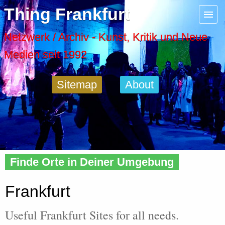
Menu
Thing Frankfurt
Artspaces
Netzwerk / Archiv - Kunst, Kritik und Neue
Medien seit 1992
Cool Places
Sitemap
About
Frankfurt Diary
Activity
Home
» Frankfurt
Recent Posts
Finde Orte in Deiner Umgebung
Home
Frankfurt
Useful Frankfurt Sites for all needs.