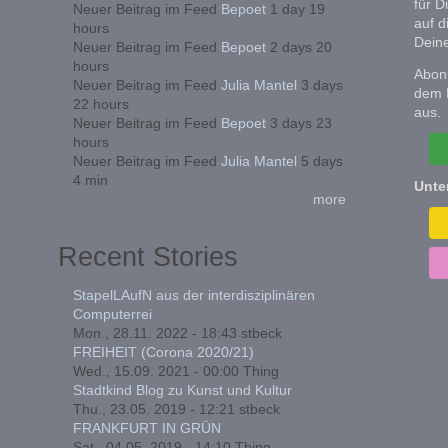
für D
Neuer Beitrag im Feed
Bepoet
1 day 19
auf d
hours
Deine
Neuer Beitrag im Feed
Bepoet
2 days 20
hours
Abonn
Neuer Beitrag im Feed
Julia Mantel
3 days
dem 
22 hours
aus.
Neuer Beitrag im Feed
Bepoet
3 days 23
hours
Neuer Beitrag im Feed
Julia Mantel
5 days
4 min
Unte
more
Recent Stories
StapelLAufN aus der interdisziplinären
Computerrei
Mon., 28.11. 2022 - 18:43
stbeck
FREIHEIT (Corona 2020/21)
Wed., 15.09. 2021 - 00:00
Thing
Stadtkind Blog zu Kunst und Kultur
Thu., 23.05. 2019 - 12:21
stbeck
FRANKFURT IN GRÜN
Sat., 04.05. 2019 - 14:10
Thing