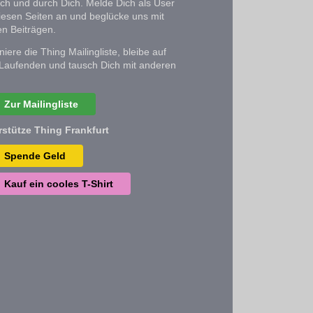
ich und durch Dich. Melde Dich als User
iesen Seiten an und beglücke uns mit
n Beiträgen.
iere die Thing Mailingliste, bleibe auf
Laufenden und tausch Dich mit anderen
Zur Mailingliste
rstütze Thing Frankfurt
Spende Geld
Kauf ein cooles T-Shirt