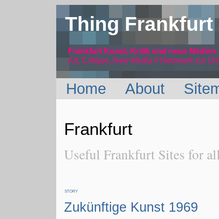
Thing Frankfurt
Frankfurt Kunst, Kritik und neue Medien
Art, Critique, New Media // Netzwerk
zur Um
Home
About
Site
Frankfurt
Useful Frankfurt Sites for al
STORY
Zukünftige Kunst 1969