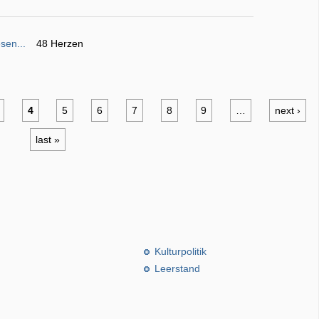
sen...
48 Herzen
4
5
6
7
8
9
…
next ›
last »
Kulturpolitik
Leerstand