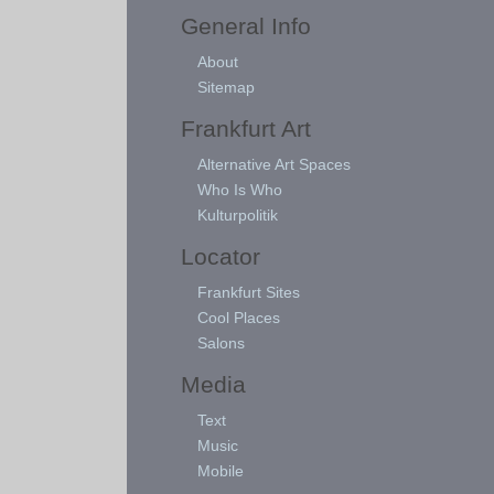
General Info
About
Sitemap
Frankfurt Art
Alternative Art Spaces
Who Is Who
Kulturpolitik
Locator
Frankfurt Sites
Cool Places
Salons
Media
Text
Music
Mobile