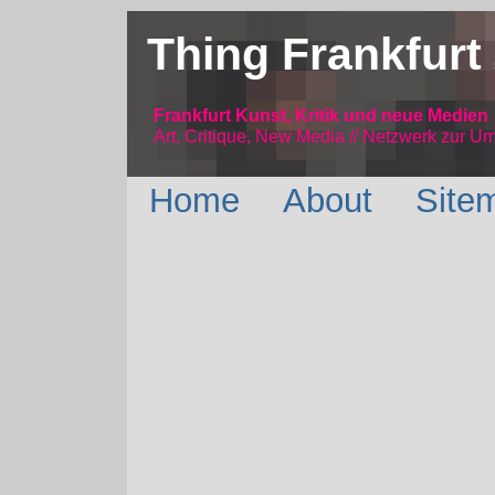
Thing Frankfurt
Frankfurt Kunst, Kritik und neue Medien
Art, Critique, New Media // Netzwerk
zur Um
Home
About
Site