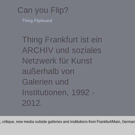
Can you Flip?
Thing Flipboard
Thing Frankfurt ist ein
ARCHIV und soziales
Netzwerk für Kunst
außerhalb von
Galerien und
Institutionen, 1992 -
2012.
t, critique, new media outside galleries and institutions from Frankfurt/Main, Germa