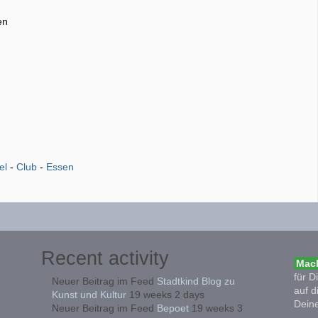
en
el
-
Club
-
Essen
Recent activity
Mach
für D
Neuer Beitrag im Feed
Stadtkind Blog zu
auf d
Kunst und Kultur
19 weeks 2 days
Deine
Neuer Beitrag im Feed
Bepoet
19 weeks 3