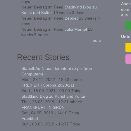
days
Abonn
Neuer Beitrag im Feed
Stadtkind Blog zu
dem 
Kunst und Kultur
19 weeks 3 days
aus.
Neuer Beitrag im Feed
Bepoet
19 weeks 4
days
Neuer Beitrag im Feed
Julia Mantel
20
weeks 5 hours
Unte
more
Recent Stories
StapelLAufN aus der interdisziplinären
Computerrei
Mon., 28.11. 2022 - 18:43
stbeck
FREIHEIT (Corona 2020/21)
Wed., 15.09. 2021 - 00:00
Thing
Stadtkind Blog zu Kunst und Kultur
Thu., 23.05. 2019 - 12:21
stbeck
FRANKFURT IN GRÜN
Sat., 04.05. 2019 - 14:10
Thing
Frankfurt
Sun., 03.03. 2019 - 16:37
Thing