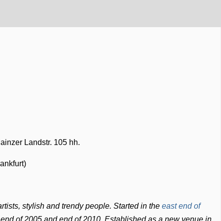
ainzer Landstr. 105 hh.
ankfurt)
tists, stylish and trendy people. Started in the
east end of
n end of 2005 and end of 2010. Established as a new venue in