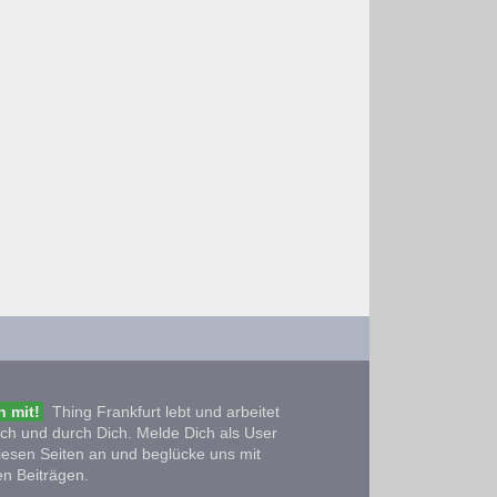
 mit!
Thing Frankfurt lebt und arbeitet
ich und durch Dich. Melde Dich als User
iesen Seiten an und beglücke uns mit
n Beiträgen.