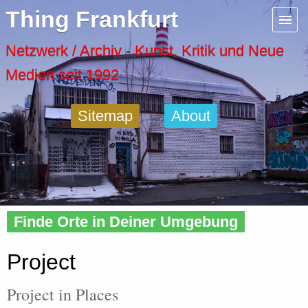
Menu
Thing Frankfurt
Artspaces
Netzwerk / Archiv - Kunst, Kritik und Neue
Medien seit 1992
Cool Places
Sitemap
About
Frankfurt Diary
Activity
Home
»
Places
»
Type
» Project
Recent Posts
Finde Orte in Deiner Umgebung
Home
Project
Project in Places