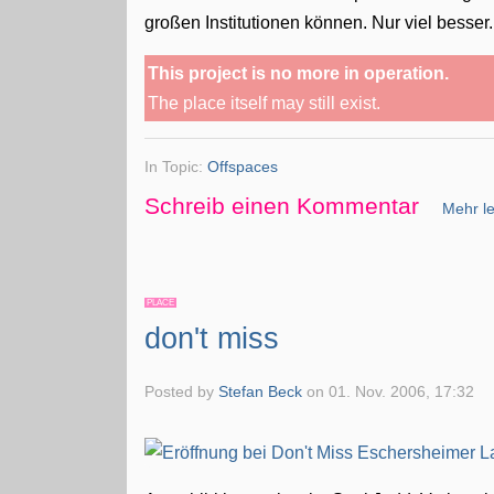
großen Institutionen können. Nur viel besser
This project is no more in operation.
The place itself may still exist.
In Topic:
Offspaces
Schreib einen Kommentar
Mehr le
PLACE
don't miss
Posted by
Stefan Beck
on
01. Nov. 2006, 17:32