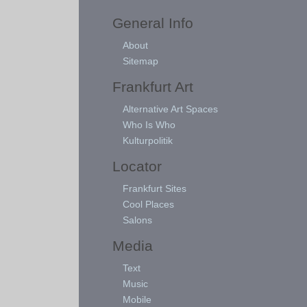
General Info
About
Sitemap
Frankfurt Art
Alternative Art Spaces
Who Is Who
Kulturpolitik
Locator
Frankfurt Sites
Cool Places
Salons
Media
Text
Music
Mobile