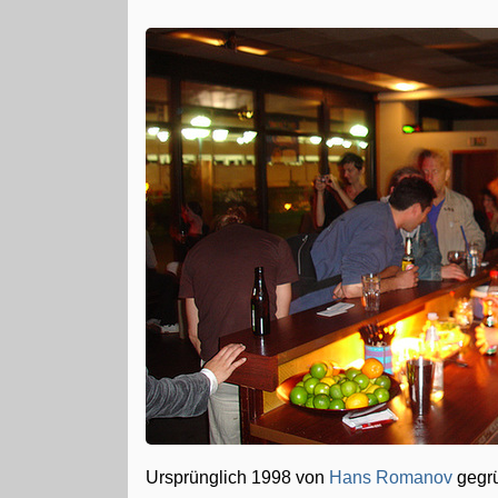
Ursprünglich 1998 von
Hans Romanov
gegrü