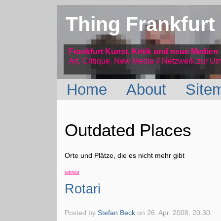
Thing Frankfurt
Frankfurt Kunst, Kritik und neue Medien
Art, Critique, New Media // Netzwerk
zur Um
Home
About
Site
Outdated Places
Orte und Plätze, die es nicht mehr gibt
PLACE
Rotari
Posted by
Stefan Beck
on
26. Apr. 2008, 20:30