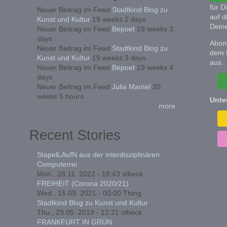
für D
Neuer Beitrag im Feed
Stadtkind Blog zu
auf d
Kunst und Kultur
19 weeks 2 days
Deine
Neuer Beitrag im Feed
Bepoet
19 weeks 3
days
Abonn
Neuer Beitrag im Feed
Stadtkind Blog zu
dem 
Kunst und Kultur
19 weeks 3 days
aus.
Neuer Beitrag im Feed
Bepoet
19 weeks 4
days
Neuer Beitrag im Feed
Julia Mantel
20
weeks 5 hours
Unte
more
Recent Stories
StapelLAufN aus der interdisziplinären
Computerrei
Mon., 28.11. 2022 - 18:43
stbeck
FREIHEIT (Corona 2020/21)
Wed., 15.09. 2021 - 00:00
Thing
Stadtkind Blog zu Kunst und Kultur
Thu., 23.05. 2019 - 12:21
stbeck
FRANKFURT IN GRÜN