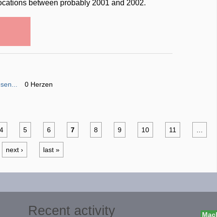
 locations between probably 2001 and 2002.
sen...
0 Herzen
4
5
6
7
8
9
10
11
…
next ›
last »
Recent activity
Mach