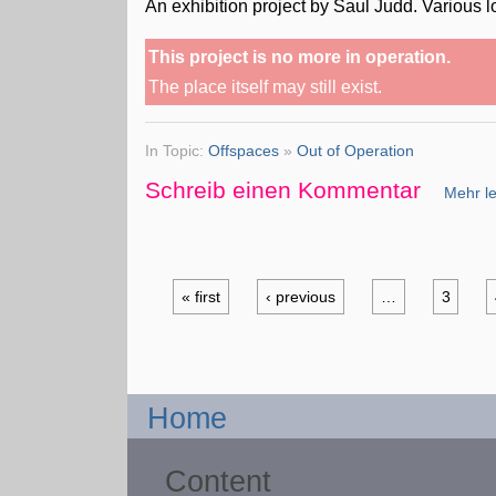
An exhibition project by Saul Judd. Various
This project is no more in operation.
The place itself may still exist.
In Topic:
Offspaces
»
Out of Operation
Schreib einen Kommentar
Mehr le
« first
‹ previous
…
3
Home
Content