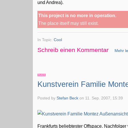
und Andrea).
This project is no more in operation.
The place itself may still exist.
In Topic:
Cool
Schreib einen Kommentar
Mehr le
PLACE
Kunstverein Familie Mont
Posted by
Stefan Beck
on
11. Sep. 2007, 15:39
Frankfurts beliebtester Offspace. Nachfolge