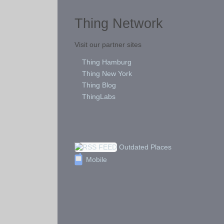
Thing Network
Visit our partner sites
Thing Hamburg
Thing New York
Thing Blog
ThingLabs
Outdated Places
Mobile