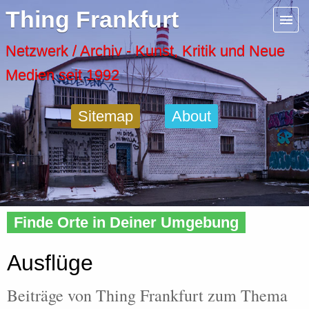
Menu
Thing Frankfurt
Artspaces
Netzwerk / Archiv - Kunst, Kritik und Neue
Medien seit 1992
Cool Places
Sitemap
About
Frankfurt Diary
Activity
Home
»
Tags
» Ausflug
Recent Posts
Finde Orte in Deiner Umgebung
Home
Ausflüge
Beiträge von Thing Frankfurt zum Thema