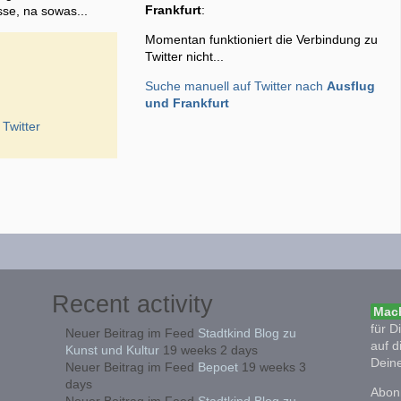
Frankfurt
:
sse, na sowas...
Momentan funktioniert die Verbindung zu
Twitter nicht...
Suche manuell auf Twitter nach
Ausflug
und Frankfurt
 Twitter
Recent activity
Mach
für D
Neuer Beitrag im Feed
Stadtkind Blog zu
auf d
Kunst und Kultur
19 weeks 2 days
Deine
Neuer Beitrag im Feed
Bepoet
19 weeks 3
days
Abonn
Neuer Beitrag im Feed
Stadtkind Blog zu