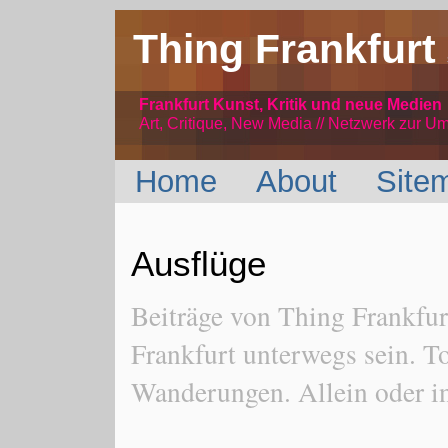
Thing Frankfurt
Frankfurt Kunst, Kritik und neue Medien
Art, Critique, New Media // Netzwerk
zur Um
Home
About
Site
Ausflüge
Beiträge von Thing Frankf
Frankfurt unterwegs sein. 
Wanderungen. Allein oder i