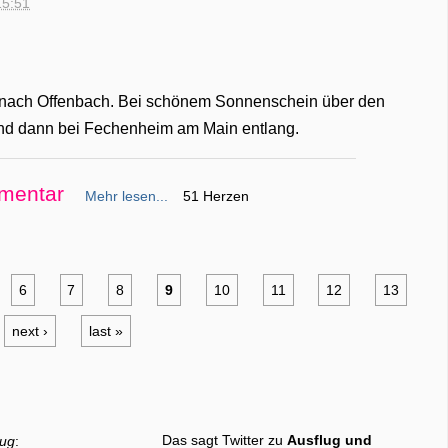
15:51
 nach Offenbach. Bei schönem Sonnenschein über den
nd dann bei Fechenheim am Main entlang.
mentar
Mehr lesen...
51 Herzen
6
7
8
9
10
11
12
13
next ›
last »
Das sagt Twitter zu
Ausflug und
lug
: