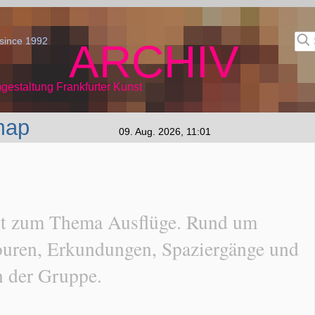
since 1992
ARCHIV
gestaltung Frankfurter Kunst
map
09. Aug. 2026, 11:01
urt zum Thema Ausflüge. Rund um
Touren, Erkundungen, Spaziergänge und
n der Gruppe.