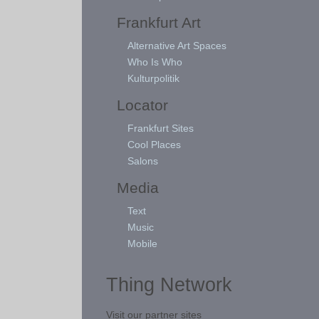
Frankfurt Art
Alternative Art Spaces
Who Is Who
Kulturpolitik
Locator
Frankfurt Sites
Cool Places
Salons
Media
Text
Music
Mobile
Thing Network
Visit our partner sites