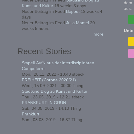
dem 
Kunst und Kultur
19 weeks 3 days
aus.
Neuer Beitrag im Feed
Bepoet
19 weeks 4
days
Neuer Beitrag im Feed
Julia Mantel
20
weeks 5 hours
Unte
more
Recent Stories
StapelLAufN aus der interdisziplinären
Computerrei
Mon., 28.11. 2022 - 18:43
stbeck
FREIHEIT (Corona 2020/21)
Wed., 15.09. 2021 - 00:00
Thing
Stadtkind Blog zu Kunst und Kultur
Thu., 23.05. 2019 - 12:21
stbeck
FRANKFURT IN GRÜN
Sat., 04.05. 2019 - 14:10
Thing
Frankfurt
Sun., 03.03. 2019 - 16:37
Thing