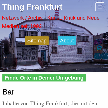
Menu
Thing Frankfurt
Artspaces
Netzwerk / Archiv - Kunst, Kritik und Neue
Medien seit 1992
Cool Places
Sitemap
About
Frankfurt Diary
Activity
Home
»
Tags
» Bar
Recent Posts
Finde Orte in Deiner Umgebung
Home
Bar
Inhalte von Thing Frankfurt, die mit dem